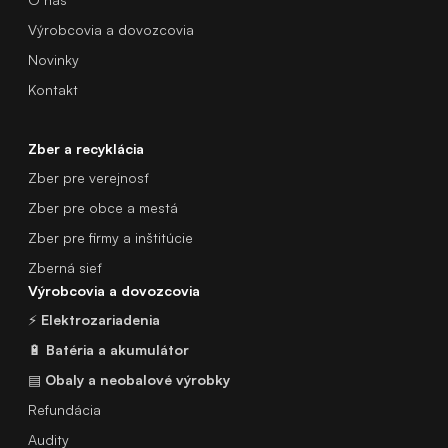
Výrobcovia a dovozcovia
Novinky
Kontakt
Zber a recyklácia
Zber pre verejnosť
Zber pre obce a mestá
Zber pre firmy a inštitúcie
Zberná sieť
Výrobcovia a dovozcovia
⚡
Elektrozariadenia
🔋
Batéria a akumulátor
▤
Obaly a neobalové výrobky
Refundácia
Audity