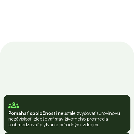
kolektívnych systémov
pre batérie zo Slovenska
Pomáhať spoločnosti
neustále zvyšovať surovinovú
nezávislosť, zlepšovať stav životného prostredia
a obmedzovať plytvanie prírodnými zdrojmi.