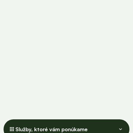
15 rokov
Spoľahlivý
Služby, ktoré vám ponúkame
apps
keyboard_arrow_down