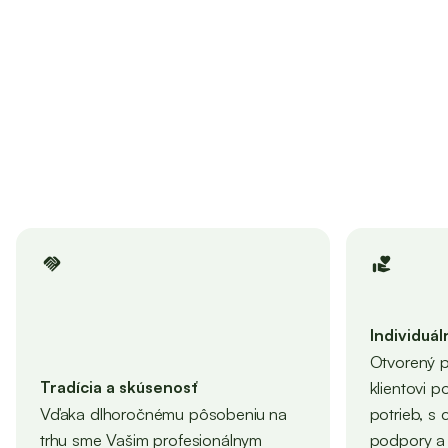
ISO 14001 Systém environmentálneho
eco
manažmentu
ISO 45001 Systém manažmentu
health_and_safety
bezpečnosti a ochrany zdravia pri práci
handshake
volunteer_activism
Individuál
Otvorený p
Tradícia a skúsenosť
klientovi p
Vďaka dlhoročnému pôsobeniu na
potrieb, s 
trhu sme Vašim profesionálnym
podpory a 