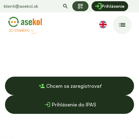
qr_code
klienti@asekol.sk
Prihlásenie
VŠETKO POD JEDNOU STRECHOU
Výrobcovia a dovozcovia
Chcem sa zaregistrovať
person_add
Prihlásenie do IPAS
login