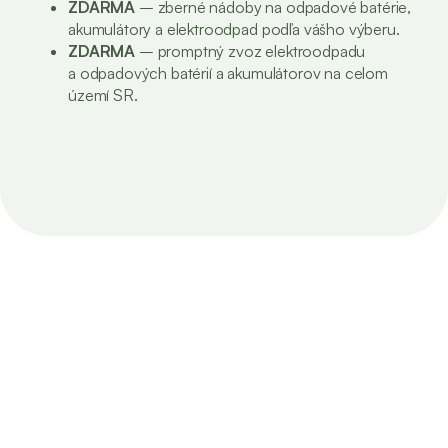
ZDARMA
– zberné nádoby na odpadové batérie,
akumulátory a elektroodpad podľa vášho výberu.
ZDARMA
– promptný zvoz elektroodpadu
a odpadových batérií a akumulátorov na celom
území SR.
thumb_up
ISO 9001 Systém manažmentu kvality