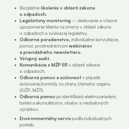
Bezplatné
školenia v oblasti zákona
o odpadoch.
Legislatívny monitoring
– sledovanie a včasné
upozornenie klienta na zmeny v oblasti zákona
o odpadoch a súvisiacej legislatívy.
Odborné poradenstvo,
individuálne konzultácie,
pomoc prostredníctvom
webinárov
a pravidelného newsletteru
.
Vstupný audit.
Komunikácia s MŽP SR
v oblasti zákona
o odpadoch.
Odborná pomoc a súčinnosť
v prípade
avizovanej kontroly zo strany štátneho orgánu
(SIŽP, MŽP).
Odborná pomoc
pri identifikácii elektrozariadení,
batérií a akumulátorov, obalov a neobalových
výrobkov.
Environmentálny servis
podľa individuálnych
potrieb.