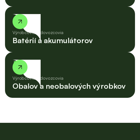
battery_2_bar
Výrobcovia a dovozcovia
Batérií a akumulátorov
inbox
Výrobcovia a dovozcovia
Obalov a neobalových výrobkov