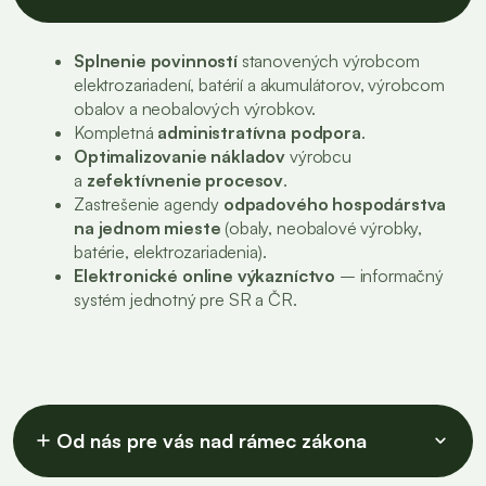
Splnenie povinností
stanovených výrobcom
elektrozariadení, batérií a akumulátorov, výrobcom
obalov a neobalových výrobkov.
Kompletná
administratívna podpora
.
Optimalizovanie nákladov
výrobcu
a
zefektívnenie procesov
.
Zastrešenie agendy
odpadového hospodárstva
na jednom mieste
(obaly, neobalové výrobky,
batérie, elektrozariadenia).
Elektronické online výkazníctvo
– informačný
systém jednotný pre SR a ČR.
Od nás pre vás nad rámec zákona
add
keyboard_arrow_down