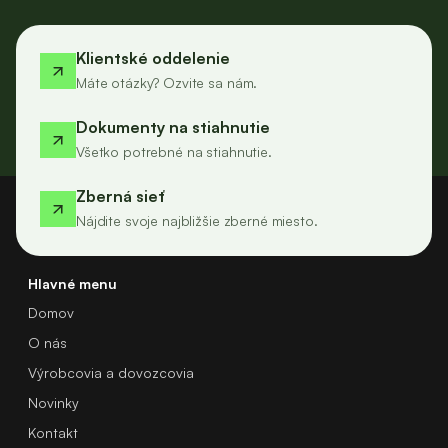
Klientské oddelenie
Máte otázky? Ozvite sa nám.
Dokumenty na stiahnutie
Všetko potrebné na stiahnutie.
Zberná sieť
Nájdite svoje najbližšie zberné miesto.
Hlavné menu
Domov
O nás
Výrobcovia a dovozcovia
Novinky
Kontakt