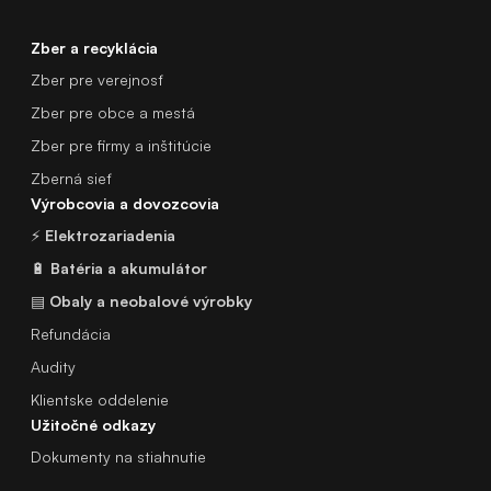
Zber a recyklácia
Zber pre verejnosť
Zber pre obce a mestá
Zber pre firmy a inštitúcie
Zberná sieť
Výrobcovia a dovozcovia
⚡
Elektrozariadenia
🔋
Batéria a akumulátor
▤
Obaly a neobalové výrobky
Refundácia
Audity
Klientske oddelenie
Užitočné odkazy
Dokumenty na stiahnutie