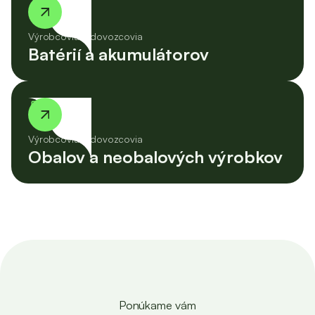
battery_2_bar
Výrobcovia a dovozcovia
Batérií a akumulátorov
inbox
Výrobcovia a dovozcovia
Obalov a neobalových výrobkov
Ponúkame vám