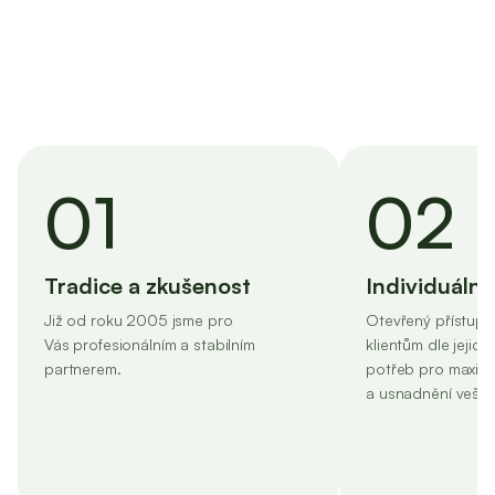
01
02
Tradice a zkušenost
Individuální
Již od roku 2005 jsme pro
Otevřený přístup k
Vás profesionálním a stabilním
klientům dle jejich
partnerem.
potřeb pro maxim
a usnadnění vešker