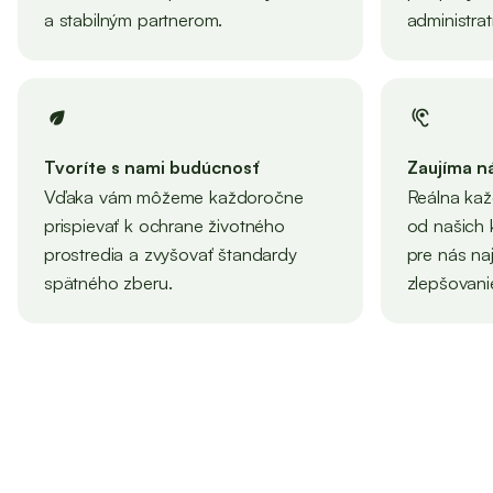
a stabilným partnerom.
administrat
eco
hearing
Tvoríte s nami budúcnosť
Zaujíma n
Vďaka vám môžeme každoročne
Reálna ka
prispievať k ochrane životného
od našich k
prostredia a zvyšovať štandardy
pre nás naj
spätného zberu.
zlepšovanie