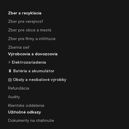
Zber a recyklácia
Zber pre verejnosť
Zber pre obce a mestá
Zber pre firmy a inštitúcie
Zberná sieť
Výrobcovia a dovozcovia
⚡
Elektrozariadenia
🔋
Batéria a akumulátor
▤
Obaly a neobalové výrobky
Refundácia
Audity
Klientske oddelenie
Užitočné odkazy
Dokumenty na stiahnutie