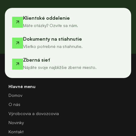
Klientské oddelenie
Máte otázky? Ozvite sa nám.
Dokumenty na stiahnutie
Všetko potrebné na stiahnutie.
Zberná sieť
Nájdite svoje najbližšie zberné miesto.
Hlavné menu
Domov
O nás
Výrobcovia a dovozcovia
Novinky
Kontakt