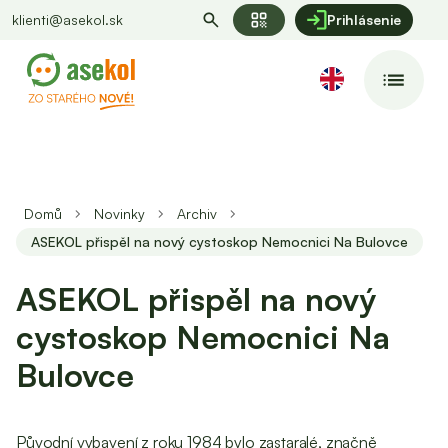
qr_code
klienti@asekol.sk
Prihlásenie
Domů
Novinky
Archiv
ASEKOL přispěl na nový cystoskop Nemocnici Na Bulovce
ASEKOL přispěl na nový
cystoskop Nemocnici Na
Bulovce
Původní vybavení z roku 1984 bylo zastaralé, značně