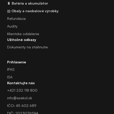
🔋
Batéria a akumulátor
▤
Obaly a neobalové výrobky
Refundácia
Audity
Klientske oddelenie
Užitočné odkazy
Dokumenty na stiahnutie
Prihlásenie
IPAS
ISA
Kontaktujte nás
+421 232 118 800
info@asekol.sk
IČO: 45 602 689
DIČ: 2023076594