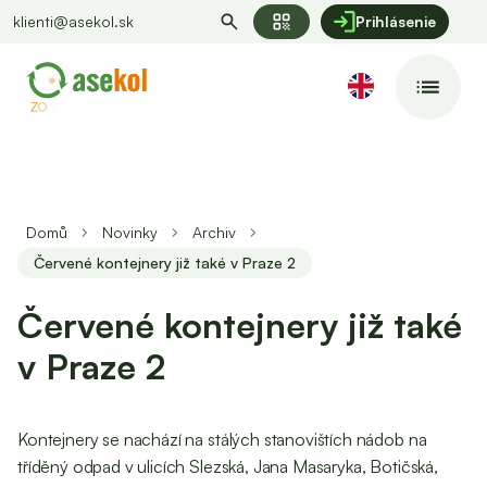
qr_code
klienti@asekol.sk
Prihlásenie
Domů
Novinky
Archiv
Červené kontejnery již také v Praze 2
Červené kontejnery již také
v Praze 2
Kontejnery se nachází na stálých stanovištích nádob na
tříděný odpad v ulicích Slezská, Jana Masaryka, Botičská,