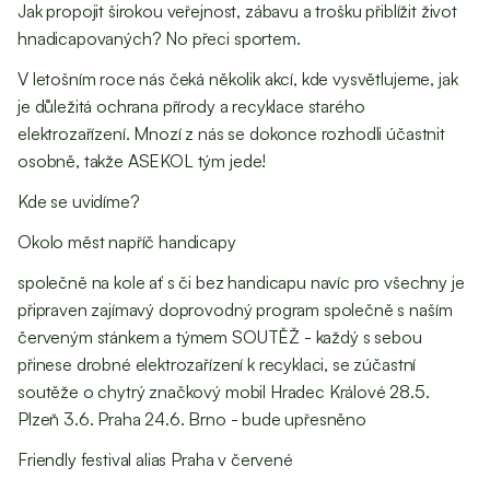
Jak propojit širokou veřejnost, zábavu a trošku přiblížit život
hnadicapovaných? No přeci sportem.
V letošním roce nás čeká několik akcí, kde vysvětlujeme, jak
je důležitá ochrana přírody a recyklace starého
elektrozařízení. Mnozí z nás se dokonce rozhodli účastnit
osobně, takže ASEKOL tým jede!
Kde se uvidíme?
Okolo měst napříč handicapy
společně na kole ať s či bez handicapu navíc pro všechny je
připraven zajímavý doprovodný program společně s naším
červeným stánkem a týmem SOUTĚŽ - každý s sebou
přinese drobné elektrozařízení k recyklaci, se zúčastní
soutěže o chytrý značkový mobil Hradec Králové 28.5.
Plzeň 3.6. Praha 24.6. Brno - bude upřesněno
Friendly festival alias Praha v červené