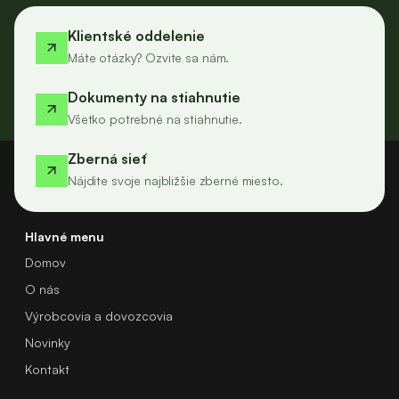
Klientské oddelenie
Máte otázky? Ozvite sa nám.
Dokumenty na stiahnutie
Všetko potrebné na stiahnutie.
Zberná sieť
Nájdite svoje najbližšie zberné miesto.
Hlavné menu
Domov
O nás
Výrobcovia a dovozcovia
Novinky
Kontakt