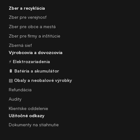
Zber a recyklácia
Zber pre verejnosť
Zber pre obce a mestá
Zber pre firmy a inštitúcie
Zberná sieť
Výrobcovia a dovozcovia
⚡
Elektrozariadenia
🔋
Batéria a akumulátor
▤
Obaly a neobalové výrobky
Refundácia
Audity
Klientske oddelenie
Užitočné odkazy
Dokumenty na stiahnutie