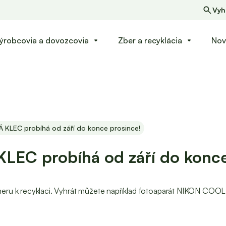
Vyh
ýrobcovia a dovozcovia
Zber a recyklácia
Nov
arrow_drop_down
arrow_drop_down
Á KLEC probíhá od září do konce prosince!
KLEC probíhá od září do konc
ru k recyklaci. Vyhrát můžete například fotoaparát NIKON COOLPIX