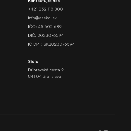
Kontaktujte nás
+421 232 118 800
info@asekol.sk
IČO: 45 602 689
DIČ: 2023076594
IČ DPH: SK2023076594
Sídlo
Dúbravská cesta 2
841 04 Bratislava