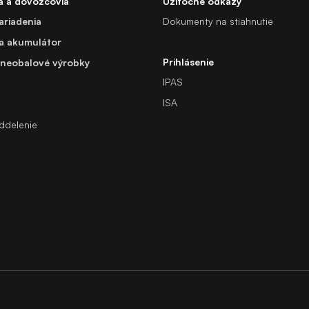
a a dovozcovia
Užitočné odkazy
ariadenia
Dokumenty na stiahnutie
 a akumulátor
Prihlásenie
 neobalové výrobky
IPAS
a
ISA
oddelenie