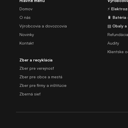
Hlavné menu
Výrobcovi
Domov
⚡
Elektroz
O nás
🔋
Batéria
Výrobcovia a dovozcovia
▤
Obaly a
Novinky
Refundáci
Kontakt
Audity
Klientske 
Zber a recyklácia
Zber pre verejnosť
Zber pre obce a mestá
Zber pre firmy a inštitúcie
Zberná sieť