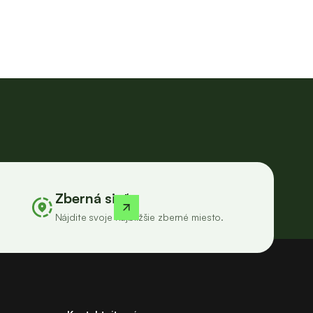
Zberná sieť
Nájdite svoje najbližšie zberné miesto.