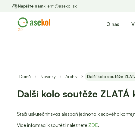
Napíšte nám
klienti@asekol.sk
O nás
V
Domů
Novinky
Archiv
Další kolo soutěže ZLAT
Další kolo soutěže ZLATÁ 
Stačí uskutečnit svoz alespoň jednoho klecového kontejne
Více informací k soutěži naleznete
ZDE
.