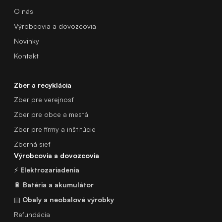
O nás
Výrobcovia a dovozcovia
Novinky
Kontakt
Zber a recyklácia
Zber pre verejnosť
Zber pre obce a mestá
Zber pre firmy a inštitúcie
Zberná sieť
Výrobcovia a dovozcovia
⚡
Elektrozariadenia
🔋
Batéria a akumulátor
▤
Obaly a neobalové výrobky
Refundácia