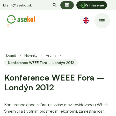
qr_code
klienti@asekol.sk
Prihlásenie
Domů
Novinky
Archiv
Konference WEEE Fora – Londýn 2012
Konference WEEE Fora –
Londýn 2012
Konference chce zdůraznit vztah mezi revidovanou WEEE
Směrnicí a životním prostředím, ekonomií, zaměstnaností.