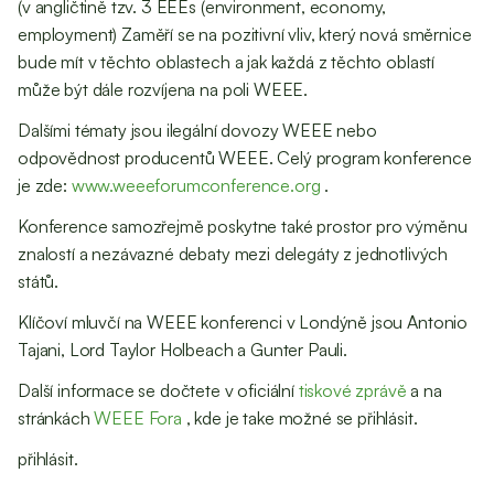
(v angličtině tzv. 3 EEEs´(environment, economy,
employment) Zaměří se na pozitivní vliv, který nová směrnice
bude mít v těchto oblastech a jak každá z těchto oblastí
může být dále rozvíjena na poli WEEE.
Dalšími tématy jsou ilegální dovozy WEEE nebo
odpovědnost producentů WEEE. Celý program konference
je zde:
www.weeeforumconference.org
.
Konference samozřejmě poskytne také prostor pro výměnu
znalostí a nezávazné debaty mezi delegáty z jednotlivých
států.
Klíčoví mluvčí na WEEE konferenci v Londýně jsou Antonio
Tajani, Lord Taylor Holbeach a Gunter Pauli.
Další informace se dočtete v oficiální
tiskové zprávě
a na
stránkách
WEEE Fora
, kde je take možné se přihlásit.
přihlásit.