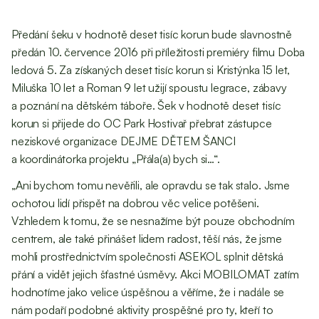
Předání šeku v hodnotě deset tisíc korun bude slavnostně
předán 10. července 2016 při příležitosti premiéry filmu Doba
ledová 5. Za získaných deset tisíc korun si Kristýnka 15 let,
Miluška 10 let a Roman 9 let užijí spoustu legrace, zábavy
a poznání na dětském táboře. Šek v hodnotě deset tisíc
korun si přijede do OC Park Hostivař přebrat zástupce
neziskové organizace DEJME DĚTEM ŠANCI
a koordinátorka projektu „Přála(a) bych si…“.
„Ani bychom tomu nevěřili, ale opravdu se tak stalo. Jsme
ochotou lidí přispět na dobrou věc velice potěšeni.
Vzhledem k tomu, že se nesnažíme být pouze obchodním
centrem, ale také přinášet lidem radost, těší nás, že jsme
mohli prostřednictvím společnosti ASEKOL splnit dětská
přání a vidět jejich šťastné úsměvy. Akci MOBILOMAT zatím
hodnotíme jako velice úspěšnou a věříme, že i nadále se
nám podaří podobné aktivity prospěšné pro ty, kteří to