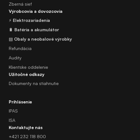
Zberná sieť
Výrobcovia a dovozcovia
⚡
Elektrozariadenia
🔋
Batéria a akumulátor
▤
Obaly a neobalové výrobky
Refundácia
Audity
Klientske oddelenie
Užitočné odkazy
Dokumenty na stiahnutie
Prihlásenie
IPAS
ISA
Kontaktujte nás
+421 232 118 800