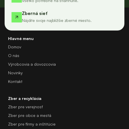
Všetko potrebné na stiahnutie.
Zberná sieť
Nájdite svoje najbližšie zberné miesto.
Hlavné menu
Domov
O nás
Výrobcovia a dovozcovia
Novinky
Kontakt
Zber a recyklácia
Zber pre verejnosť
Zber pre obce a mestá
Zber pre firmy a inštitúcie