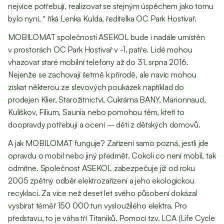
nejvíce potřebují, realizovat se stejným úspěchem jako tomu
bylo nyní, “ říká Lenka Kulda, ředitelka OC Park Hostivař.
MOBILOMAT společnosti ASEKOL bude i nadále umístěn
v prostorách OC Park Hostivař v -1. patře. Lidé mohou
vhazovat staré mobilní telefony až do 31. srpna 2016.
Nejenže se zachovají šetrně k přírodě, ale navíc mohou
získat některou ze slevových poukázek například do
prodejen Klier, Starožitnictví, Cukrárna BANY, Marionnaud,
Kulíškov, Filium, Saunia nebo pomohou těm, kteří to
doopravdy potřebují a ocení – děti z dětských domovů.
A jak MOBILOMAT funguje? Zařízení samo pozná, jestli jde
opravdu o mobil nebo jiný předmět. Cokoli co není mobil, tak
odmítne. Společnost ASEKOL zabezpečuje již od roku
2005 zpětný odběr elektrozařízení a jeho ekologickou
recyklaci. Za více než deset let svého působení dokázal
vysbírat téměř 150 000 tun vysloužilého elektra. Pro
představu, to je váha tří Titaniků. Pomocí tzv. LCA (Life Cycle