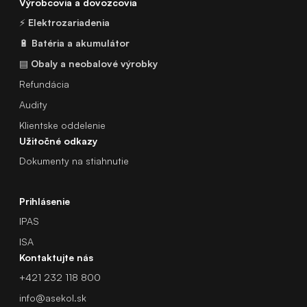
Výrobcovia a dovozcovia
⚡
Elektrozariadenia
🔋
Batéria a akumulátor
▤
Obaly a neobalové výrobky
Refundácia
Audity
Klientske oddelenie
Užitočné odkazy
Dokumenty na stiahnutie
Prihlásenie
IPAS
ISA
Kontaktujte nás
+421 232 118 800
info@asekol.sk