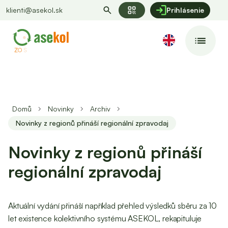
qr_code
klienti@asekol.sk
Prihlásenie
Domů
Novinky
Archiv
Novinky z regionů přináší regionální zpravodaj
Novinky z regionů přináší
regionální zpravodaj
Aktuální vydání přináší například přehled výsledků sběru za 10
let existence kolektivního systému ASEKOL, rekapituluje