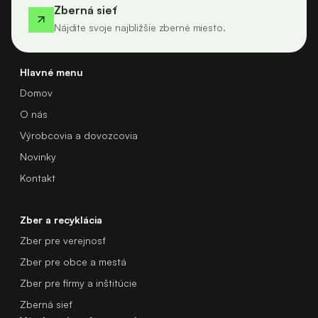
Zberná sieť
Nájdite svoje najbližšie zberné miesto.
Hlavné menu
Domov
O nás
Výrobcovia a dovozcovia
Novinky
Kontakt
Zber a recyklácia
Zber pre verejnosť
Zber pre obce a mestá
Zber pre firmy a inštitúcie
Zberná sieť