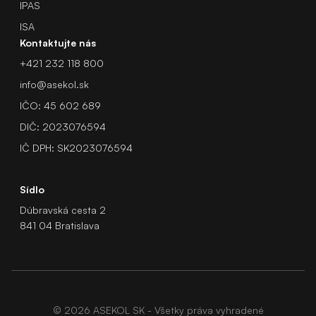
IPAS
ISA
Kontaktujte nás
+421 232 118 800
info@asekol.sk
IČO: 45 602 689
DIČ: 2023076594
IČ DPH: SK2023076594
Sídlo
Dúbravská cesta 2
841 04 Bratislava
© 2026 ASEKOL SK - Všetky práva vyhradené