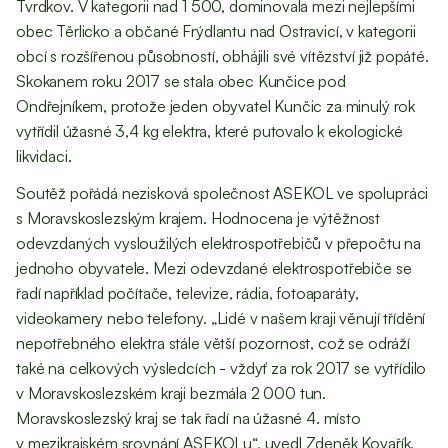
Tvrdkov. V kategorii nad 1 500, dominovala mezi nejlepšími
obec Těrlicko a občané Frýdlantu nad Ostravicí, v kategorii
obcí s rozšířenou působností, obhájili své vítězství již popáté.
Skokanem roku 2017 se stala obec Kunčice pod
Ondřejníkem, protože jeden obyvatel Kunčic za minulý rok
vytřídil úžasné 3,4 kg elektra, které putovalo k ekologické
likvidaci.
Soutěž pořádá nezisková společnost ASEKOL ve spolupráci
s Moravskoslezským krajem. Hodnocena je výtěžnost
odevzdaných vysloužilých elektrospotřebičů v přepočtu na
jednoho obyvatele. Mezi odevzdané elektrospotřebiče se
řadí například počítače, televize, rádia, fotoaparáty,
videokamery nebo telefony. „Lidé v našem kraji věnují třídění
nepotřebného elektra stále větší pozornost, což se odráží
také na celkových výsledcích - vždyť za rok 2017 se vytřídilo
v Moravskoslezském kraji bezmála 2 000 tun.
Moravskoslezský kraj se tak řadí na úžasné 4. místo
v mezikrajském srovnání ASEKOLu“, uvedl Zdeněk Kovařík,