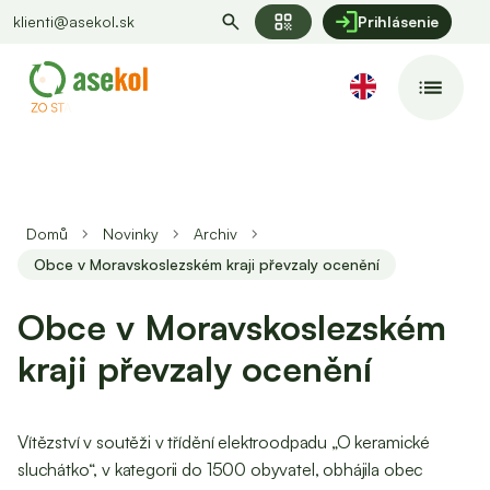
qr_code
klienti@asekol.sk
Prihlásenie
Domů
Novinky
Archiv
Obce v Moravskoslezském kraji převzaly ocenění
Obce v Moravskoslezském
kraji převzaly ocenění
Vítězství v soutěži v třídění elektroodpadu „O keramické
sluchátko“, v kategorii do 1500 obyvatel, obhájila obec