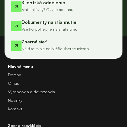
Klientské oddelenie
Máte otázky? Ozvite sa nám.
Dokumenty na stiahnutie
Všetko potrebné na stiahnutie.
Zberná sieť
Nájdite svoje najbližšie zberné miesto.
Hlavné menu
Domov
O nás
Výrobcovia a dovozcovia
Novinky
Kontakt
Zber a recyklácia