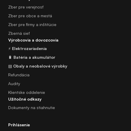
Zber pre verejnosť
Zber pre obce a mestá
Zber pre firmy a inštitúcie
Zberná sieť
Výrobcovia a dovozcovia
⚡
Elektrozariadenia
🔋
Batéria a akumulátor
▤
Obaly a neobalové výrobky
Refundácia
Audity
Klientske oddelenie
Užitočné odkazy
Dokumenty na stiahnutie
Prihlásenie