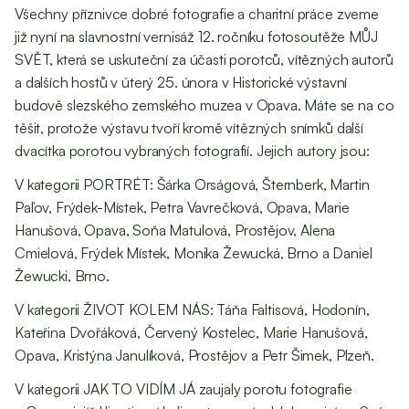
Všechny příznivce dobré fotografie a charitní práce zveme
již nyní na slavnostní vernisáž 12. ročníku fotosoutěže MŮJ
SVĚT, která se uskuteční za účasti porotců, vítězných autorů
a dalších hostů v úterý 25. února v Historické výstavní
budově slezského zemského muzea v Opava. Máte se na co
těšit, protože výstavu tvoří kromě vítězných snímků další
dvacítka porotou vybraných fotografií. Jejich autory jsou:
V kategorii PORTRÉT: Šárka Orságová, Šternberk, Martin
Paľov, Frýdek-Místek, Petra Vavrečková, Opava, Marie
Hanušová, Opava, Soňa Matulová, Prostějov, Alena
Cmielová, Frýdek Místek, Monika Žewucká, Brno a Daniel
Žewucki, Brno.
V kategorii ŽIVOT KOLEM NÁS: Táňa Faltisová, Hodonín,
Kateřina Dvořáková, Červený Kostelec, Marie Hanušová,
Opava, Kristýna Janulíková, Prostějov a Petr Šimek, Plzeň.
V kategorii JAK TO VIDÍM JÁ zaujaly porotu fotografie