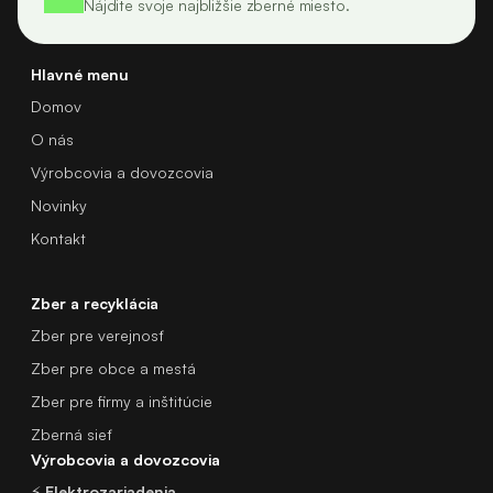
Nájdite svoje najbližšie zberné miesto.
Hlavné menu
Domov
O nás
Výrobcovia a dovozcovia
Novinky
Kontakt
Zber a recyklácia
Zber pre verejnosť
Zber pre obce a mestá
Zber pre firmy a inštitúcie
Zberná sieť
Výrobcovia a dovozcovia
⚡
Elektrozariadenia