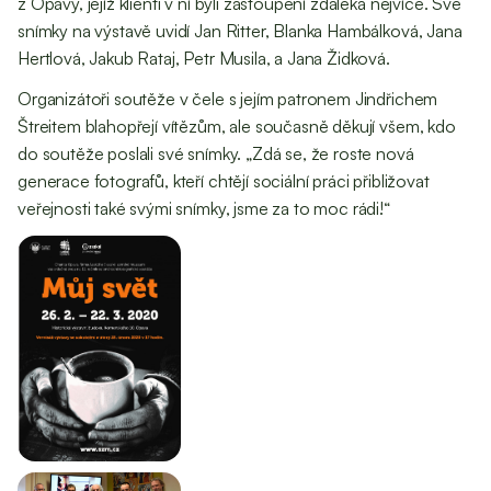
z Opavy, jejíž klienti v ní byli zastoupení zdaleka nejvíce. Své
snímky na výstavě uvidí Jan Ritter, Blanka Hambálková, Jana
Hertlová, Jakub Rataj, Petr Musila, a Jana Židková.
Organizátoři soutěže v čele s jejím patronem Jindřichem
Štreitem blahopřejí vítězům, ale současně děkují všem, kdo
do soutěže poslali své snímky. „Zdá se, že roste nová
generace fotografů, kteří chtějí sociální práci přibližovat
veřejnosti také svými snímky, jsme za to moc rádi!“