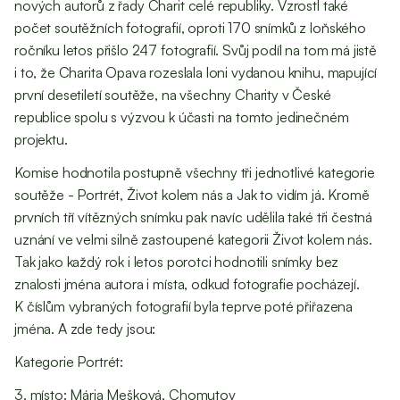
nových autorů z řady Charit celé republiky. Vzrostl také
počet soutěžních fotografií, oproti 170 snímků z loňského
ročníku letos přišlo 247 fotografií. Svůj podíl na tom má jistě
i to, že Charita Opava rozeslala loni vydanou knihu, mapující
první desetiletí soutěže, na všechny Charity v České
republice spolu s výzvou k účasti na tomto jedinečném
projektu.
Komise hodnotila postupně všechny tři jednotlivé kategorie
soutěže - Portrét, Život kolem nás a Jak to vidím já. Kromě
prvních tří vítězných snímku pak navíc udělila také tři čestná
uznání ve velmi silně zastoupené kategorii Život kolem nás.
Tak jako každý rok i letos porotci hodnotili snímky bez
znalosti jména autora i místa, odkud fotografie pocházejí.
K číslům vybraných fotografií byla teprve poté přiřazena
jména. A zde tedy jsou:
Kategorie Portrét:
3. místo: Mária Mešková, Chomutov