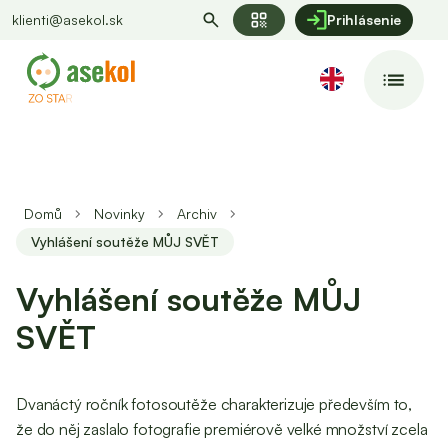
qr_code
klienti@asekol.sk
Prihlásenie
Domů
Novinky
Archiv
Vyhlášení soutěže MŮJ SVĚT
Vyhlášení soutěže MŮJ
SVĚT
Dvanáctý ročník fotosoutěže charakterizuje především to,
že do něj zaslalo fotografie premiérově velké množství zcela