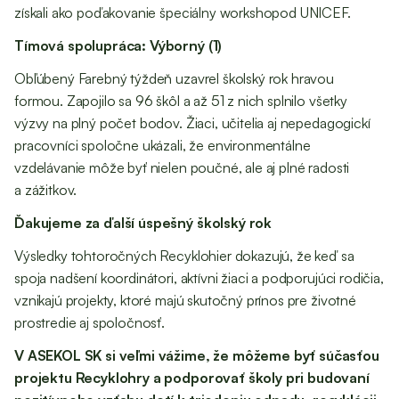
získali ako poďakovanie špeciálny workshopod UNICEF.
Tímová spolupráca: Výborný (1)
Obľúbený Farebný týždeň uzavrel školský rok hravou
formou. Zapojilo sa 96 škôl a až 51 z nich splnilo všetky
výzvy na plný počet bodov. Žiaci, učitelia aj nepedagogickí
pracovníci spoločne ukázali, že environmentálne
vzdelávanie môže byť nielen poučné, ale aj plné radosti
a zážitkov.
Ďakujeme za ďalší úspešný školský rok
Výsledky tohtoročných Recyklohier dokazujú, že keď sa
spoja nadšení koordinátori, aktívni žiaci a podporujúci rodičia,
vznikajú projekty, ktoré majú skutočný prínos pre životné
prostredie aj spoločnosť.
V ASEKOL SK si veľmi vážime, že môžeme byť súčasťou
projektu Recyklohry a podporovať školy pri budovaní