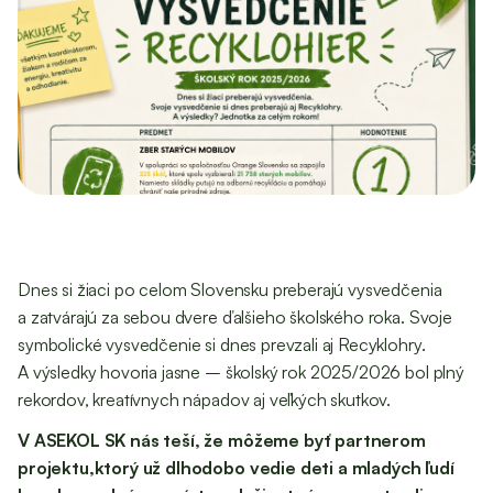
Dnes si žiaci po celom Slovensku preberajú vysvedčenia
a zatvárajú za sebou dvere ďalšieho školského roka. Svoje
symbolické vysvedčenie si dnes prevzali aj Recyklohry.
A výsledky hovoria jasne – školský rok 2025/2026 bol plný
rekordov, kreatívnych nápadov aj veľkých skutkov.
V ASEKOL SK nás teší, že môžeme byť partnerom
projektu,ktorý už dlhodobo vedie deti a mladých ľudí