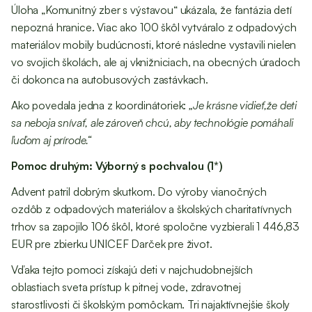
Úloha „Komunitný zber s výstavou“ ukázala, že fantázia detí
nepozná hranice. Viac ako 100 škôl vytváralo z odpadových
materiálov mobily budúcnosti, ktoré následne vystavili nielen
vo svojich školách, ale aj vknižniciach, na obecných úradoch
či dokonca na autobusových zastávkach.
Ako povedala jedna z koordinátoriek:
„Je krásne vidieť,že deti
sa neboja snívať, ale zároveň chcú, aby technológie pomáhali
ľuďom aj prírode.“
Pomoc druhým: Výborný s pochvalou (1*)
Advent patril dobrým skutkom. Do výroby vianočných
ozdôb z odpadových materiálov a školských charitatívnych
trhov sa zapojilo 106 škôl, ktoré spoločne vyzbierali 1 446,83
EUR pre zbierku UNICEF Darček pre život.
Vďaka tejto pomoci získajú deti v najchudobnejších
oblastiach sveta prístup k pitnej vode, zdravotnej
starostlivosti či školským pomôckam. Tri najaktívnejšie školy