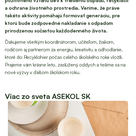
pozitívneho vzťahu detí k triedeniu odpadu, recyklácii
a ochrane životného prostredia. Veríme, že práve
takéto aktivity pomáhajú formovať generáciu, pre
ktorú bude zodpovedné nakladanie s odpadom
prirodzenou súčasťou každodenného života.
Ďakujeme všetkým koordinátorom, učiteľom, žiakom,
rodičom aj partnerom za energiu, kreativitu a odhodlanie,
ktoré do Recyklohier počas celého školského roka vložili.
Prajeme vám krásne leto, zaslúžený oddych a tešíme sa na
nové výzvy v ďalšom školskom roku.
Viac zo sveta ASEKOL SK