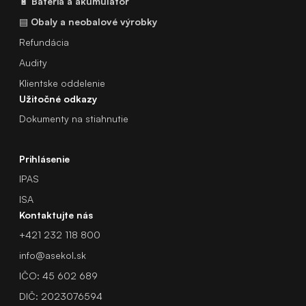
🔋
Batéria a akumulátor
▤
Obaly a neobalové výrobky
Refundácia
Audity
Klientske oddelenie
Užitočné odkazy
Dokumenty na stiahnutie
Prihlásenie
IPAS
ISA
Kontaktujte nás
+421 232 118 800
info@asekol.sk
IČO: 45 602 689
DIČ: 2023076594