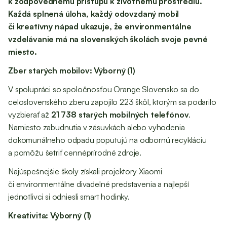
k zodpovednému prístupu k životnému prostrediu.
Každá splnená úloha, každý odovzdaný mobil
či kreatívny nápad ukazuje, že environmentálne
vzdelávanie má na slovenských školách svoje pevné
miesto.
Zber starých mobilov: Výborný (1)
V spolupráci so spoločnosťou Orange Slovensko sa do
celoslovenského zberu zapojilo 223 škôl, ktorým sa podarilo
vyzbierať až
21 738 starých mobilných telefónov
.
Namiesto zabudnutia v zásuvkách alebo vyhodenia
dokomunálneho odpadu poputujú na odbornú recykláciu
a pomôžu šetriť cennéprírodné zdroje.
Najúspešnejšie školy získali projektory Xiaomi
či environmentálne divadelné predstavenia a najlepší
jednotlivci si odniesli smart hodinky.
Kreativita: Výborný (1)