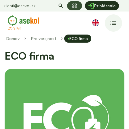
qr_code
klienti@asekol.sk
Prihlásenie
Domov
Pre verejnosť
ECO firma
ECO firma