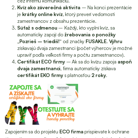
cez internú komunikáciu.
Kvíz ako záverečná aktivita
– Na konci prezentácie
je
krátky online kvíz
, ktorý preverí vedomosti
zamestnancov z obsahu prezentácie.
Súťaž s odmenou
– Každý, kto vyplní kvíz, sa
automaticky zapojí do
žrebovania o ponožky
„Pozrieš – triediš!“
od značky
FUSAKLE
.
Výhru
získavajú dvaja zamestnanci (počet výhercov je možné
upraviť podľa veľkosti firmy a počtu zamestnancov).
Certifikát ECO firmy
– Ak sa do kvízu zapoja
aspoň
dvaja zamestnanci
, firma automaticky získava
certifikát EKO firmy
s platnosťou
2 roky
.
Zapojením sa do projektu
ECO firma
prispievate k ochrane