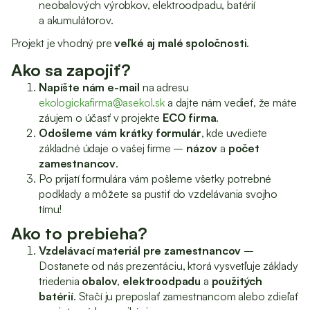
neobalových výrobkov, elektroodpadu, batérií
a akumulátorov.
Projekt je vhodný pre
veľké aj malé spoločnosti
.
Ako sa zapojiť?
Napíšte nám e-mail
na adresu
ekologickafirma@asekol.sk
a dajte nám vedieť, že máte
záujem o účasť v projekte
ECO firma
.
Odošleme vám krátky formulár
, kde uvediete
základné údaje o vašej firme –
názov
a
počet
zamestnancov
.
Po prijatí formulára vám pošleme všetky potrebné
podklady a môžete sa pustiť do vzdelávania svojho
tímu!
Ako to prebieha?
Vzdelávací materiál pre zamestnancov
–
Dostanete od nás prezentáciu, ktorá vysvetľuje základy
triedenia
obalov
,
elektroodpadu
a
použitých
batérií
. Stačí ju preposlať zamestnancom alebo zdieľať