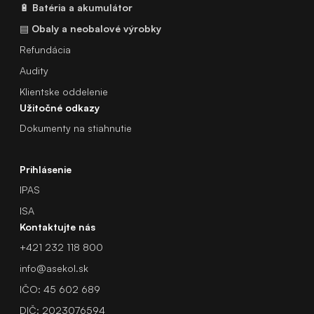
🔋
Batéria a akumulátor
▤
Obaly a neobalové výrobky
Refundácia
Audity
Klientske oddelenie
Užitočné odkazy
Dokumenty na stiahnutie
Prihlásenie
IPAS
ISA
Kontaktujte nás
+421 232 118 800
info@asekol.sk
IČO: 45 602 689
DIČ: 2023076594