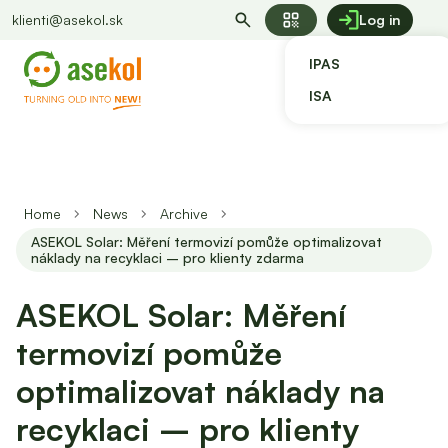
qr_code
klienti@asekol.sk
Log in
IPAS
ISA
Home
News
Archive
ASEKOL Solar: Měření termovizí pomůže optimalizovat
náklady na recyklaci – pro klienty zdarma
ASEKOL Solar: Měření
termovizí pomůže
optimalizovat náklady na
recyklaci – pro klienty