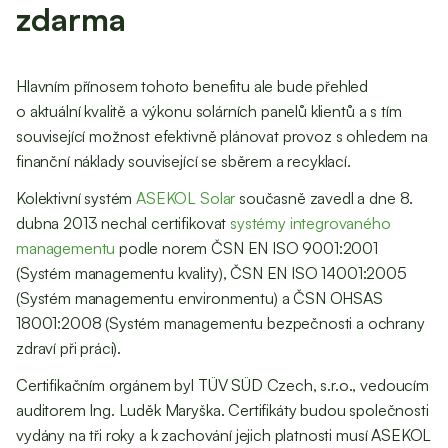
zdarma
Hlavním přínosem tohoto benefitu ale bude přehled
o aktuální kvalitě a výkonu solárních panelů klientů a s tím
související možnost efektivně plánovat provoz s ohledem na
finanční náklady související se sběrem a recyklací.
Kolektivní systém
ASEKOL Solar
současně zavedl a dne 8.
dubna 2013 nechal certifikovat
systémy integrovaného
managementu
podle norem ČSN EN ISO 9001:2001
(Systém managementu kvality), ČSN EN ISO 14001:2005
(Systém managementu environmentu) a ČSN OHSAS
18001:2008 (Systém managementu bezpečnosti a ochrany
zdraví při práci).
Certifikačním orgánem byl TÜV SÜD Czech, s.r.o., vedoucím
auditorem Ing. Luděk Maryška. Certifikáty budou společnosti
vydány na tři roky a k zachování jejich platnosti musí ASEKOL