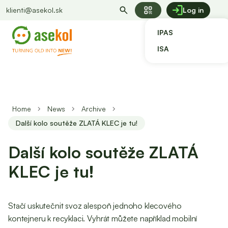
qr_code
klienti@asekol.sk
Log in
IPAS
ISA
Home
News
Archive
Další kolo soutěže ZLATÁ KLEC je tu!
Další kolo soutěže ZLATÁ
KLEC je tu!
Stačí uskutečnit svoz alespoň jednoho klecového
kontejneru k recyklaci. Vyhrát můžete například mobilní