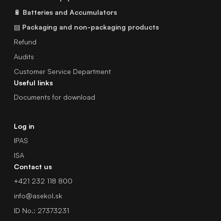
🔋
Batteries and Accumulators
▤
Packaging and non-packaging products
Refund
Audits
Customer Service Department
Useful links
Documents for download
Log in
IPAS
ISA
Contact us
+421 232 118 800
info@asekol.sk
ID No.: 27373231