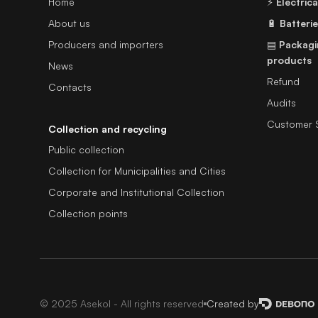
Home
⚡
Electric
About us
🔋
Batteri
Producers and importers
▤
Packagi
products
News
Refund
Contacts
Audits
Customer 
Collection and recycling
Public collection
Collection for Municipalities and Cities
Corporate and Institutional Collection
Collection points
© 2025 Asekol - All rights reserved
Created by