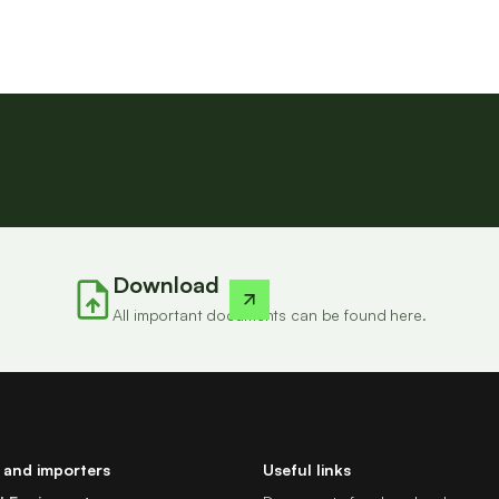
Download
All important documents can be found here.
 and importers
Useful links