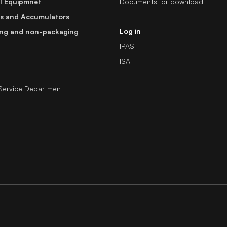
al Equipmnet
Documents for download
es and Accumulators
Log in
ng and non-packaging
IPAS
ISA
Service Department