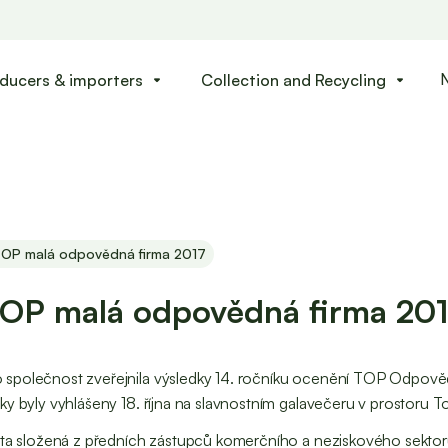
ducers & importers
Collection and Recycling
arrow_drop_down
arrow_drop_down
 TOP malá odpovědná firma 2017
TOP malá odpovědná firma 20
společnost zveřejnila výsledky 14. ročníku ocenění TOP Odpovědná
ky byly vyhlášeny 18. října na slavnostním galavečeru v prostoru 
ota složená z předních zástupců komerčního a neziskového sektoru