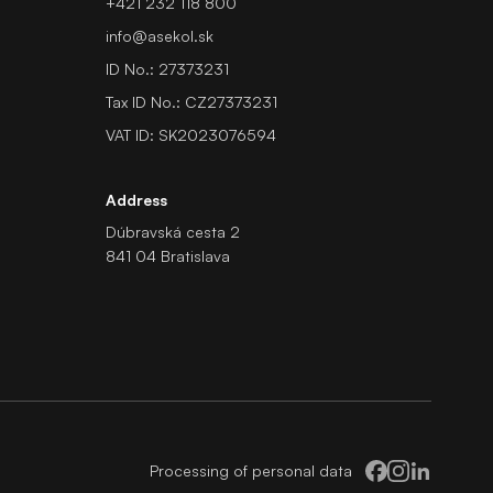
+421 232 118 800
info@asekol.sk
ID No.: 27373231
Tax ID No.: CZ27373231
VAT ID: SK2023076594
Address
Dúbravská cesta 2
841 04 Bratislava
Processing of personal data