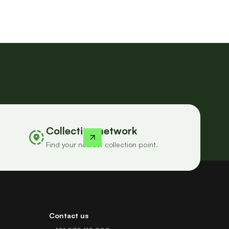
Collection network
Find your nearest collection point.
Contact us