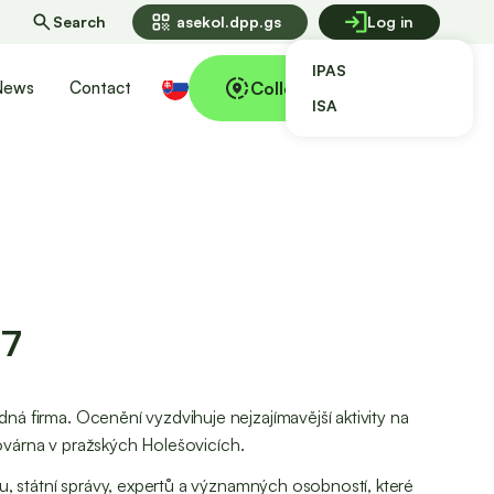
qr_code
Search
asekol.dpp.gs
Log in
IPAS
Collecting points
News
Contact
ISA
17
 firma. Ocenění vyzdvihuje nejzajímavější aktivity na
Továrna v pražských Holešovicích.
, státní správy, expertů a významných osobností, které