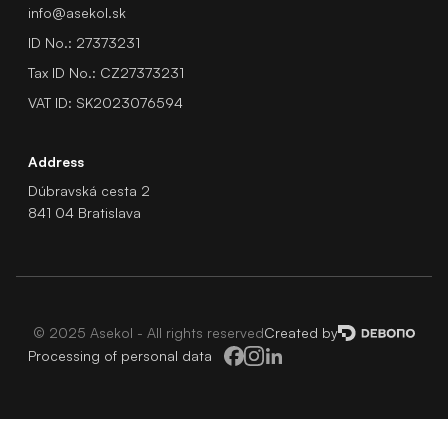
info@asekol.sk
ID No.: 27373231
Tax ID No.: CZ27373231
VAT ID: SK2023076594
Address
Dúbravská cesta 2
841 04 Bratislava
© 2025 Asekol - All rights reserved
Created by
Processing of personal data