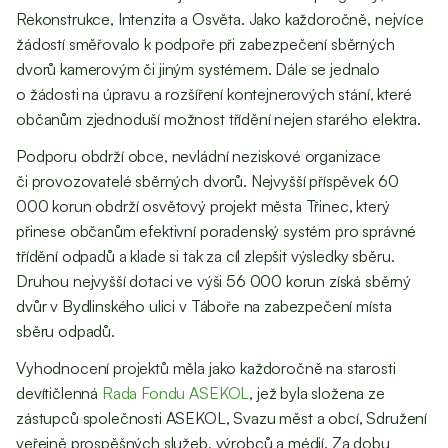
Rekonstrukce, Intenzita a Osvěta. Jako každoročně, nejvíce
žádostí směřovalo k podpoře při zabezpečení sběrných
dvorů kamerovým či jiným systémem. Dále se jednalo
o žádosti na úpravu a rozšíření kontejnerových stání, které
občanům zjednoduší možnost třídění nejen starého elektra.
Podporu obdrží obce, nevládní neziskové organizace
či provozovatelé sběrných dvorů. Nejvyšší příspěvek 60
000 korun obdrží osvětový projekt města Třinec, který
přinese občanům efektivní poradenský systém pro správné
třídění odpadů a klade si tak za cíl zlepšit výsledky sběru.
Druhou nejvyšší dotaci ve výši 56 000 korun získá sběrný
dvůr v Bydlinského ulici v Táboře na zabezpečení místa
sběru odpadů.
Vyhodnocení projektů měla jako každoročně na starosti
devítičlenná
Rada Fondu ASEKOL
, jež byla složena ze
zástupců společnosti ASEKOL, Svazu měst a obcí, Sdružení
veřejně prospěšných služeb, výrobců a médií. Za dobu