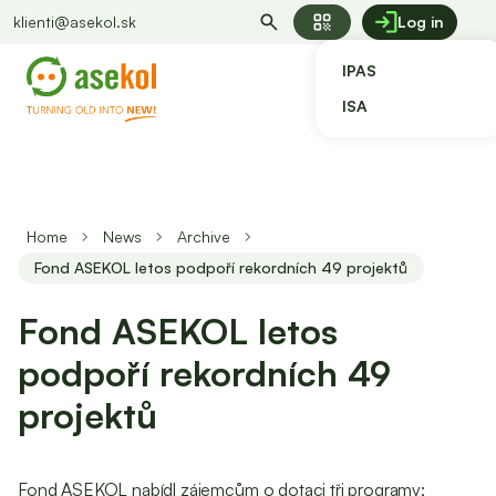
qr_code
klienti@asekol.sk
Log in
IPAS
ISA
Home
News
Archive
Fond ASEKOL letos podpoří rekordních 49 projektů
Fond ASEKOL letos
podpoří rekordních 49
projektů
Fond ASEKOL nabídl zájemcům o dotaci tři programy;