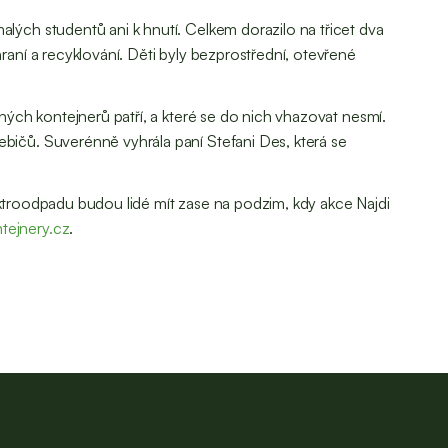
lých studentů ani k hnutí. Celkem dorazilo na třicet dva
raní a recyklování. Děti byly bezprostřední, otevřené
ných kontejnerů patří, a které se do nich vhazovat nesmí.
bičů. Suverénně vyhrála paní Stefani Des, která se
elektroodpadu budou lidé mít zase na podzim, kdy akce Najdi
ejnery.cz
.