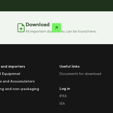
Download
All important documents can be found here.
 and importers
Useful links
al Equipmnet
Documents for download
es and Accumulators
Log in
ng and non-packaging
IPAS
ISA