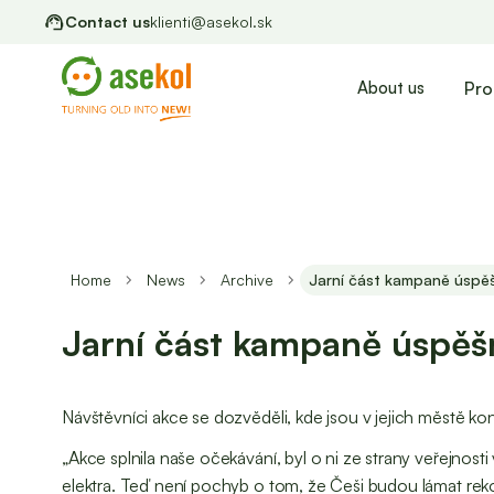
Contact us
klienti@asekol.sk
Pro
About us
Home
News
Archive
Jarní část kampaně úspě
Jarní část kampaně úspěš
Návštěvníci akce se dozvěděli, kde jsou v jejich městě ko
„Akce splnila naše očekávání, byl o ni ze strany veřejnost
elektra. Teď není pochyb o tom, že Češi budou lámat reko