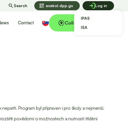
qr_code
Search
asekol.dpp.gs
Log in
IPAS
Collecting points
News
Contact
ISA
nepatří. Program byl připraven i pro školy a nejmenší.
me rozšířit povědomí o možnostech a nutnosti třídění