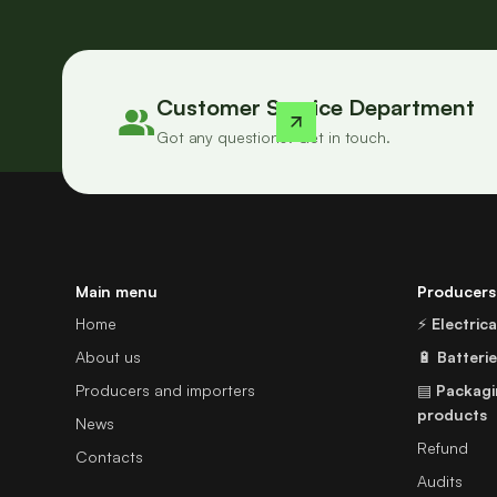
Customer Service Department
Got any questions? Get in touch.
Main menu
Producers
Home
⚡
Electric
About us
🔋
Batteri
Producers and importers
▤
Packagi
products
News
Refund
Contacts
Audits