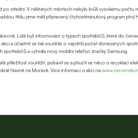
až po střední. V některých městech nebylo kvůli vysokému počtu ma
každou třídu jsme měli připravený čtyřicetiminutový program plný h
t obecně. Lidé byli informováni o typech spotřebičů, které do červe
akci a účastnit se tak soutěže o největší počet donesených spotře
ých spotřebičů a vyhrála nový mobilní telefon značky Samsung.
lší příležitost soutěžit, pobavit se a přiučit se něco o recyklaci 
okrát hlavně na Moravě. Více informací o akci na
www.cervenekont