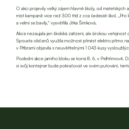
O akci projevily velký zájem hlavně školy, od mateřských 
míst kampaně více než 300 tříd z cca šedesáti škol. „Pro 
a velmi se bavily,“ vysvětlila Jitka Šimková.
Akce nezaujala jen školská zařízení, ale širokou veřejnos
Spousta občanů využila možnost přinést elektro přímo na 
v Příbrami objevila s neuvěřitelnými 1 043 kusy vysloužil
Poslední akce jarního bloku se koná 8. 6. v Pelhřimově. Da
si svůj kontejner bude pokračovat ve svém putování, tent