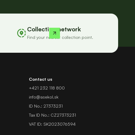
Collection network
Find your nearest collection point.
Contact us
+421 232 118 800
info@asekol.sk
ID No.: 27373231
Tax ID No.: CZ27373231
VAT ID: SK2023076594