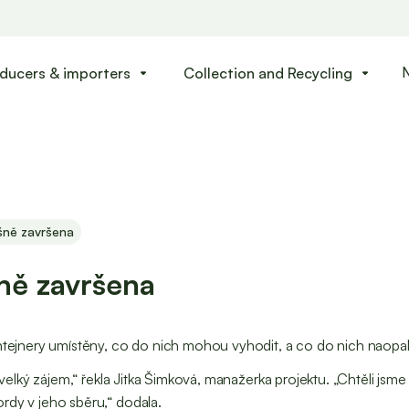
ducers & importers
Collection and Recycling
arrow_drop_down
arrow_drop_down
šně završena
ně završena
ntejnery umístěny, co do nich mohou vyhodit, a co do nich naopak 
i velký zájem,“ řekla Jitka Šimková, manažerka projektu. „Chtěli js
rdy v jeho sběru,“ dodala.